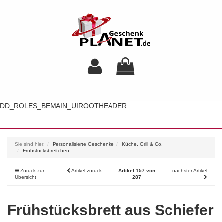
DD_ROLES_BEMAIN_UIROOTHEADER
Toggl
navig
Sie sind hier:
Personalisierte Geschenke
Küche, Grill & Co.
Frühstücksbrettchen
Zurück zur
Artikel zurück
Artikel 157 von
nächster Artikel
Übersicht
287
Frühstücksbrett aus Schiefer