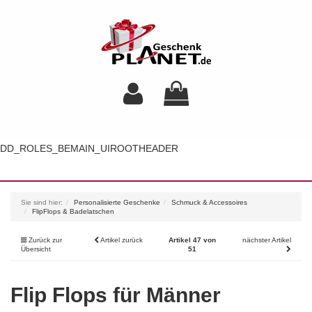
DD_ROLES_BEMAIN_UIROOTHEADER
Toggl
navig
Sie sind hier:
Personalisierte Geschenke
Schmuck & Accessoires
FlipFlops & Badelatschen
Zurück zur
Artikel zurück
Artikel 47 von
nächster Artikel
Übersicht
51
Flip Flops für Männer