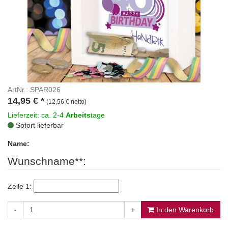
ArtNr.: SPAR026
14,95
€
*
(12,56 € netto)
Lieferzeit: ca. 2-4
Arbeits
tage
Sofort lieferbar
Name:
Wunschname**:
Zeile 1:
-
+
In den Warenkorb