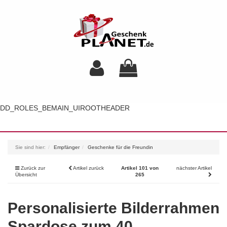
DD_ROLES_BEMAIN_UIROOTHEADER
Toggl
navig
Sie sind hier:
Empfänger
Geschenke für die Freundin
Zurück zur
Artikel zurück
Artikel 101 von
nächster Artikel
Übersicht
265
Personalisierte Bilderrahmen
Spardose zum 40.