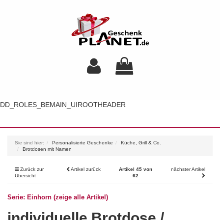
DD_ROLES_BEMAIN_UIROOTHEADER
Toggl
navig
Sie sind hier:
Personalisierte Geschenke
Küche, Grill & Co.
Brotdosen mit Namen
Zurück zur
Artikel zurück
Artikel 45 von
nächster Artikel
Übersicht
62
Serie: Einhorn (zeige alle Artikel)
individuelle Brotdose /