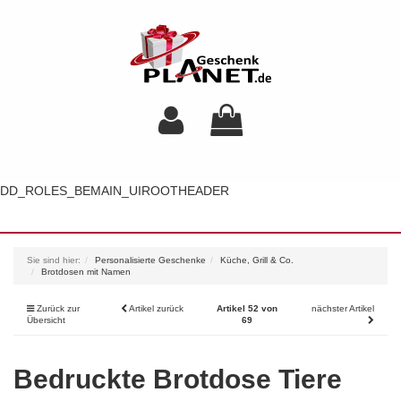
DD_ROLES_BEMAIN_UIROOTHEADER
Toggl
navig
Sie sind hier:
Personalisierte Geschenke
Küche, Grill & Co.
Brotdosen mit Namen
Zurück zur
Artikel zurück
Artikel 52 von
nächster Artikel
Übersicht
69
Bedruckte Brotdose Tiere