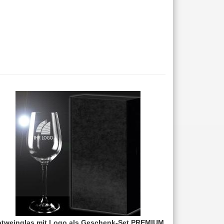
tweinglas mit Logo als Geschenk-Set PREMIUM