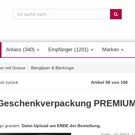
Anlass (340)
Empfänger (1201)
Marken
er mit Gravur
Biergläser & Bierkrüge
kel zurück
Artikel 56 von 106
n Geschenkverpackung PREMIUM
go graviert.
Datei-Upload am ENDE der Bestellung.
ArtNr.: GL0064_