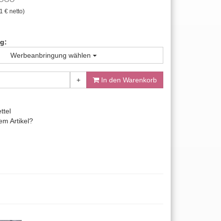
1 € netto)
g:
Werbeanbringung wählen
+
In den Warenkorb
ttel
m Artikel?