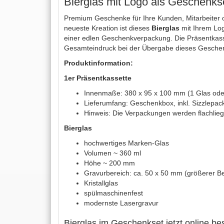
Bierglas mit Logo als Geschenkset
Premium Geschenke für Ihre Kunden, Mitarbeiter o
neueste Kreation ist dieses
Bierglas
mit Ihrem Logo
einer edlen Geschenkverpackung. Die Präsentkasse
Gesamteindruck bei der Übergabe dieses Geschenk
Produktinformation:
1er Präsentkassette
Innenmaße: 380 x 95 x 100 mm (1 Glas ode
Lieferumfang: Geschenkbox, inkl. Sizzlepack
Hinweis: Die Verpackungen werden flachliege
Bierglas
hochwertiges Marken-Glas
Volumen ~ 360 ml
Höhe ~ 200 mm
Gravurbereich: ca. 50 x 50 mm (größerer Be
Kristallglas
spülmaschinenfest
modernste Lasergravur
Bierglas im Geschenkset jetzt online bes