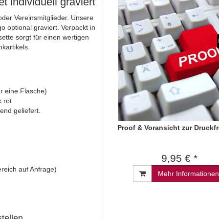
 individuell graviert
der Vereinsmitglieder. Unsere
 optional graviert. Verpackt in
tte sorgt für einen wertigen
artikels.
r eine Flasche)
 rot
nd geliefert.
Proof & Voransicht zur Druckf
9,95 € *
reich auf Anfrage)
Mehr Informationen
tellen.