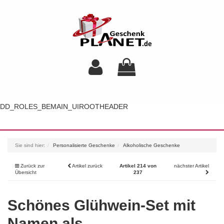
DD_ROLES_BEMAIN_UIROOTHEADER
Toggl
navig
Sie sind hier:
Personalisierte Geschenke
Alkoholische Geschenke
Zurück zur
Artikel zurück
Artikel 214 von
nächster Artikel
Übersicht
237
Schönes Glühwein-Set mit
Namen als