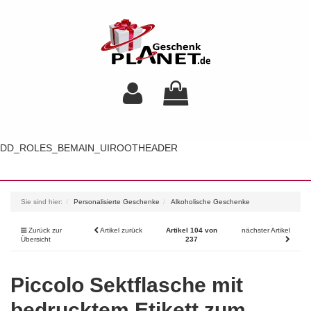
DD_ROLES_BEMAIN_UIROOTHEADER
Toggl
navig
Sie sind hier:
Personalisierte Geschenke
Alkoholische Geschenke
Zurück zur
Artikel zurück
Artikel 104 von
nächster Artikel
Übersicht
237
Piccolo Sektflasche mit
bedrucktem Etikett zum