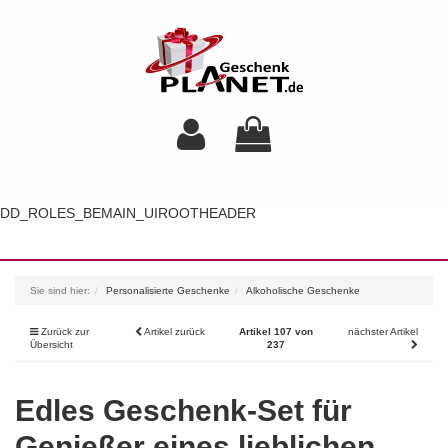
DD_ROLES_BEMAIN_UIROOTHEADER
Toggl
navig
Sie sind hier:
Personalisierte Geschenke
Alkoholische Geschenke
Zurück zur
Artikel zurück
Artikel 107 von
nächster Artikel
Übersicht
237
Edles Geschenk-Set für
Genießer eines lieblichen