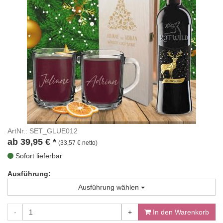
ArtNr.: SET_GLUE012
ab
39,95
€
*
(33,57 € netto)
Sofort lieferbar
Ausführung:
Ausführung wählen
-
+
In den Warenkorb