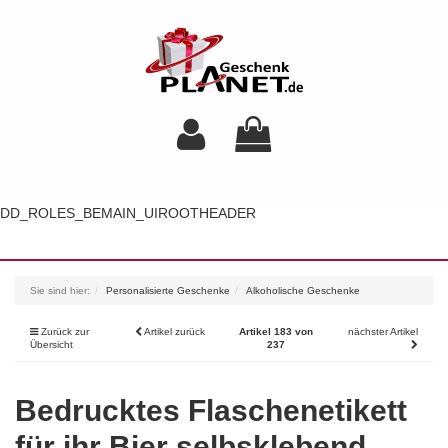
DD_ROLES_BEMAIN_UIROOTHEADER
Toggl
navig
Sie sind hier:
Personalisierte Geschenke
Alkoholische Geschenke
Zurück zur
Artikel zurück
Artikel 183 von
nächster Artikel
Übersicht
237
Bedrucktes Flaschenetikett
für ihr Bier selbsklebend