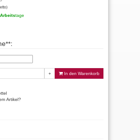
etto)
Arbeits
tage
e**:
+
In den Warenkorb
ttel
m Artikel?