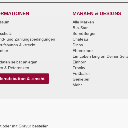
ORMATIONEN
MARKEN & DESIGNS
essum
Alle Marken
B-a-Star
schutz
BerndBerger
nd- und Zahlungsbedingungen
Chateau
rufsbutton & -srecht
Dinos
etter
Ehrenkranz
Ein Leben lang an Deiner Seit
daten selbst anlegen
Einhorn
n & Referenzen
Franky
Fußballer
errufsbutton & -srecht
Genießer
Mehr...
 oder mit Gravur bestellen