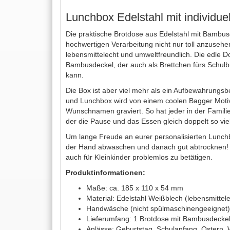
Lunchbox Edelstahl mit individue
Die praktische Brotdose aus Edelstahl mit Bambus
hochwertigen Verarbeitung nicht nur toll anzuseh
lebensmittelecht und umweltfreundlich. Die edle 
Bambusdeckel, der auch als Brettchen fürs Schulb
kann.
Die Box ist aber viel mehr als ein Aufbewahrungsbe
und Lunchbox wird von einem coolen Bagger Moti
Wunschnamen graviert. So hat jeder in der Familie
der die Pause und das Essen gleich doppelt so vi
Um lange Freude an eurer personalisierten Lunchbo
der Hand abwaschen und danach gut abtrocknen! D
auch für Kleinkinder problemlos zu betätigen.
Produktinformationen:
Maße: ca. 185 x 110 x 54 mm
Material: Edelstahl Weißblech (lebensmittelec
Handwäsche (nicht spülmaschinengeeignet)
Lieferumfang: 1 Brotdose mit Bambusdecke
Anlässe: Geburtstag, Schulanfang, Ostern,