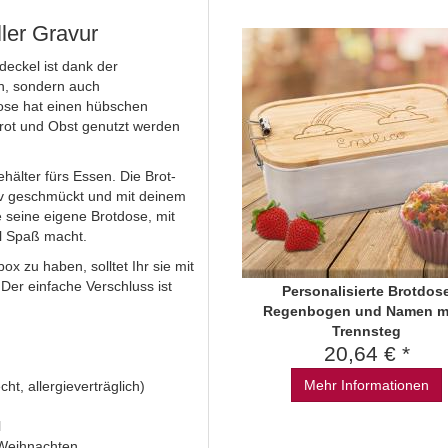
ller Gravur
deckel ist dank der
en, sondern auch
Dose hat einen hübschen
rot und Obst genutzt werden
hälter fürs Essen. Die Brot-
v geschmückt und mit deinem
 seine eigene Brotdose, mit
el Spaß macht.
x zu haben, solltet Ihr sie mit
er einfache Verschluss ist
Personalisierte Brotdos
Regenbogen und Namen mi
Trennsteg
20,64 € *
Mehr Informationen
ht, allergieverträglich)
l
 Weihnachten