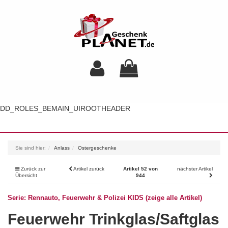
DD_ROLES_BEMAIN_UIROOTHEADER
Toggl
navig
Sie sind hier:
Anlass
Ostergeschenke
Zurück zur
Artikel zurück
Artikel 52 von
nächster Artikel
Übersicht
944
Serie: Rennauto, Feuerwehr & Polizei KIDS (zeige alle Artikel)
Feuerwehr Trinkglas/Saftglas