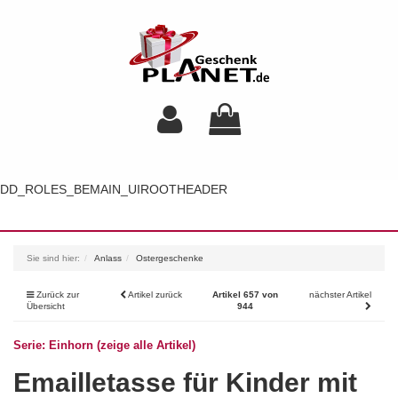
DD_ROLES_BEMAIN_UIROOTHEADER
Toggl
navig
Sie sind hier:
Anlass
Ostergeschenke
Zurück zur
Artikel zurück
Artikel 657 von
nächster Artikel
Übersicht
944
Serie: Einhorn (zeige alle Artikel)
Emailletasse für Kinder mit