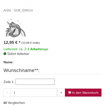
ArtNr.: SUB_EM014
12,95
€
*
(10,88 € netto)
Lieferzeit: ca. 2-4
Arbeits
tage
Sofort lieferbar
Name:
Wunschname**:
Zeile 1:
-
+
In den Warenkorb
Vergleichen