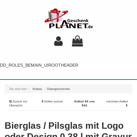
DD_ROLES_BEMAIN_UIROOTHEADER
Toggl
navig
Sie sind hier:
Anlass
Ostergeschenke
Zurück zur
Artikel zurück
Artikel 94 von
nächster Artikel
Übersicht
944
Bierglas / Pilsglas mit Logo
oder Design 0,38 l mit Gravur