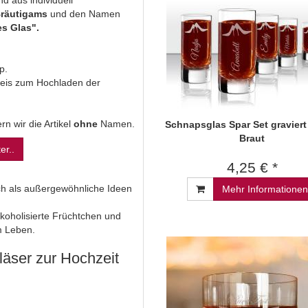
d aus individuell
räutigams
und den Namen
es Glas".
p.
nweis zum Hochladen der
n wir die Artikel
ohne
Namen.
Schnapsglas Spar Set graviert 
Braut
er..
4,25 € *
ch als außergewöhnliche Ideen
Mehr Informationen
koholisierte Früchtchen und
m Leben.
äser zur Hochzeit