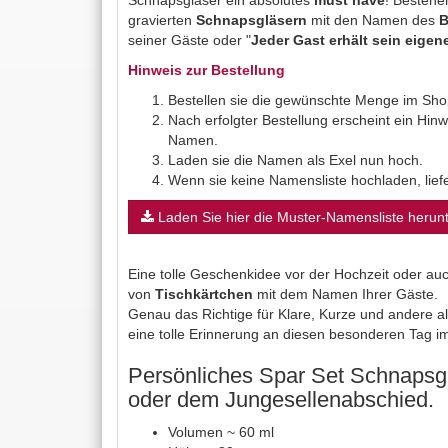
Schnapsgläser ein absolutes
must have
! Bestehen
gravierten
Schnapsgläsern
mit den Namen des
B
seiner Gäste oder "
Jeder Gast erhält sein eigen
Hinweis zur Bestellung
Bestellen sie die gewünschte Menge im Sho
Nach erfolgter Bestellung erscheint ein Hi
Namen.
Laden sie die Namen als Exel nun hoch.
Wenn sie keine Namensliste hochladen, liefer
Laden Sie hier die Muster-Namensliste herunt
Eine tolle Geschenkidee vor der Hochzeit oder au
von
Tischkärtchen
mit dem Namen Ihrer Gäste.
Genau das Richtige für Klare, Kurze und andere al
eine tolle Erinnerung an diesen besonderen Tag i
Persönliches Spar Set Schnapsgl
oder dem Jungesellenabschied.
Volumen ~ 60 ml