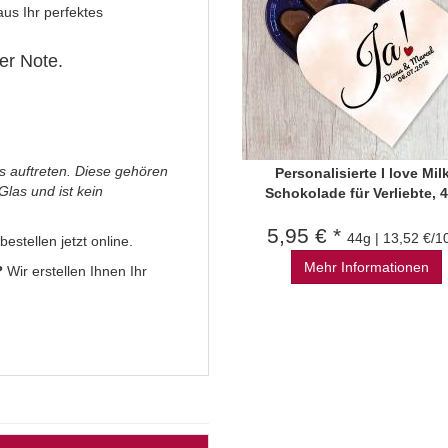
s Ihr perfektes
er Note.
s auftreten. Diese gehören
Personalisierte I love Mil
las und ist kein
Schokolade für Verliebte, 
5,95 € *
44g | 13,52 €/1
estellen jetzt online.
Mehr Informationen
?
Wir erstellen Ihnen Ihr