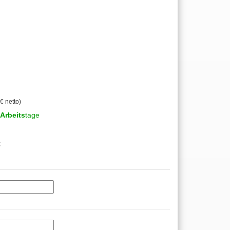
€ netto)
Arbeits
tage
: