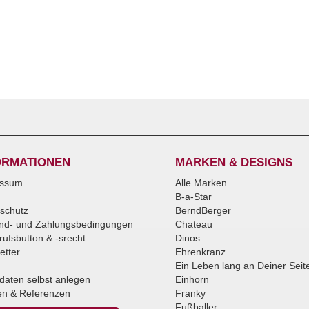
ORMATIONEN
MARKEN & DESIGNS
essum
Alle Marken
B-a-Star
schutz
BerndBerger
nd- und Zahlungsbedingungen
Chateau
rufsbutton & -srecht
Dinos
etter
Ehrenkranz
Ein Leben lang an Deiner Seit
daten selbst anlegen
Einhorn
n & Referenzen
Franky
Fußballer