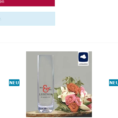
ben
.