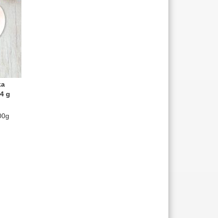
ka
44 g
00g