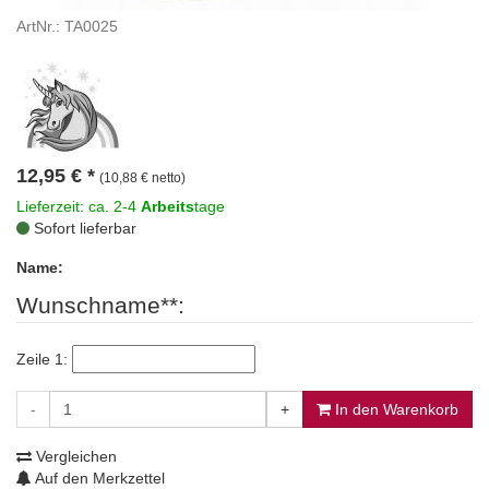
ArtNr.: TA0025
12,95
€
*
(10,88 € netto)
Lieferzeit: ca. 2-4
Arbeits
tage
Sofort lieferbar
Name:
Wunschname**:
Zeile 1:
-
+
In den Warenkorb
Vergleichen
Auf den Merkzettel