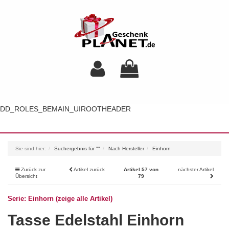
DD_ROLES_BEMAIN_UIROOTHEADER
Toggl
navig
Sie sind hier:
Suchergebnis für ""
Nach Hersteller
Einhorn
Zurück zur
Artikel zurück
Artikel 57 von
nächster Artikel
Übersicht
79
Serie: Einhorn (zeige alle Artikel)
Tasse Edelstahl Einhorn