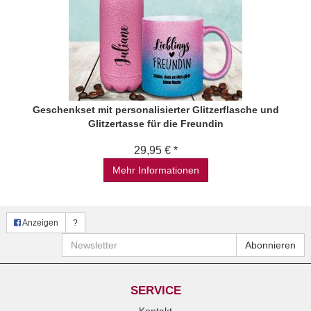
Geschenkset mit personalisierter Glitzerflasche und
Glitzertasse für die Freundin
29,95 € *
Mehr Informationen
Anzeigen
?
Newsletter
Abonnieren
SERVICE