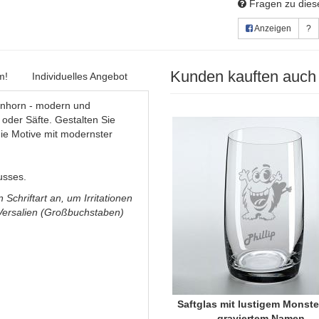
Fragen zu diese
Anzeigen
?
Kunden kauften auch
m!
Individuelles Angebot
Einhorn - modern und
r oder Säfte. Gestalten Sie
die Motive mit modernster
usses.
Schriftart an, um Irritationen
 Versalien (Großbuchstaben)
Saftglas mit lustigem Monst
graviertem Namen