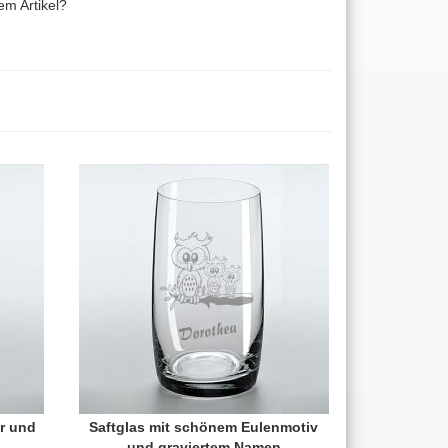
m Artikel?
er und
Saftglas mit schönem Eulenmotiv
und graviertem Namen