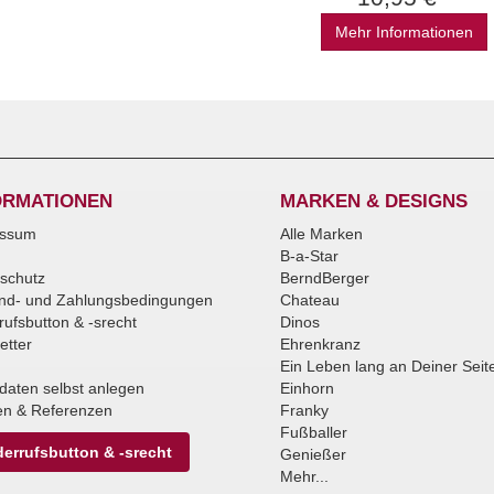
Mehr Informationen
ORMATIONEN
MARKEN & DESIGNS
essum
Alle Marken
B-a-Star
schutz
BerndBerger
nd- und Zahlungsbedingungen
Chateau
rufsbutton & -srecht
Dinos
etter
Ehrenkranz
Ein Leben lang an Deiner Seit
daten selbst anlegen
Einhorn
n & Referenzen
Franky
Fußballer
errufsbutton & -srecht
Genießer
Mehr...