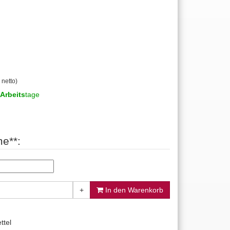
 netto)
Arbeits
tage
e**:
+
In den Warenkorb
ttel