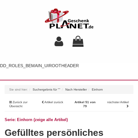
DD_ROLES_BEMAIN_UIROOTHEADER
Toggl
navig
Sie sind hier:
Suchergebnis für ""
Nach Hersteller
Einhorn
Zurück zur
Artikel zurück
Artikel 51 von
nächster Artikel
Übersicht
79
Serie: Einhorn (zeige alle Artikel)
Gefülltes persönliches