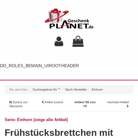
DD_ROLES_BEMAIN_UIROOTHEADER
Toggl
navig
Sie sind hier:
Suchergebnis für ""
Nach Hersteller
Einhorn
Zurück zur
Artikel zurück
Artikel 58 von
nächster Artikel
Übersicht
79
Serie: Einhorn (zeige alle Artikel)
Frühstücksbrettchen mit