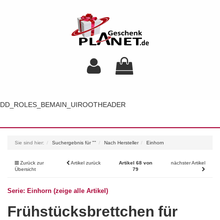
DD_ROLES_BEMAIN_UIROOTHEADER
Toggl
navig
Sie sind hier:
Suchergebnis für ""
Nach Hersteller
Einhorn
Zurück zur
Artikel zurück
Artikel 68 von
nächster Artikel
Übersicht
79
Serie: Einhorn (zeige alle Artikel)
Frühstücksbrettchen für