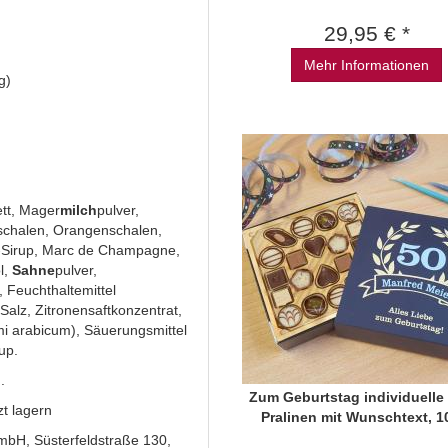
29,95 € *
Mehr Informationen
g)
ett, Mager
milch
pulver,
nschalen, Orangenschalen,
e-Sirup, Marc de Champagne,
ol,
Sahne
pulver,
, Feuchthaltemittel
 Salz, Zitronensaftkonzentrat,
i arabicum), Säuerungsmittel
up.
.
Zum Geburtstag individuelle
t lagern
Pralinen mit Wunschtext, 1
GmbH, Süsterfeldstraße 130,