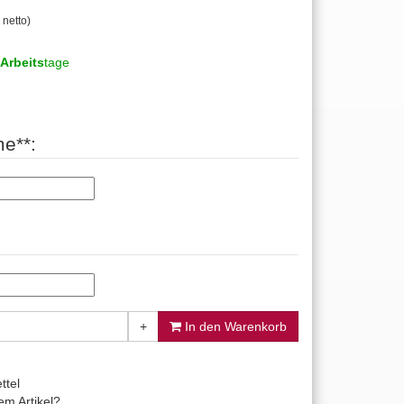
 netto)
Arbeits
tage
e**:
+
In den Warenkorb
ttel
m Artikel?