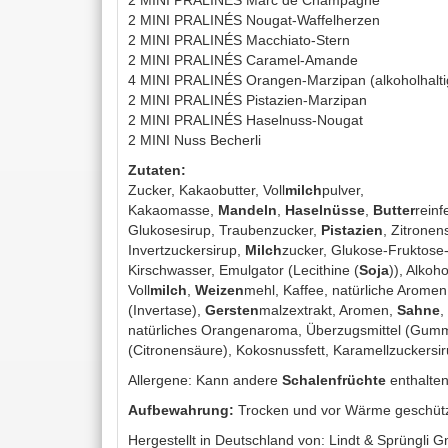
2 MINI PRALINÉS Marc de Champagne
2 MINI PRALINÉS Nougat-Waffelherzen
2 MINI PRALINÉS Macchiato-Stern
2 MINI PRALINÉS Caramel-Amande
4 MINI PRALINÉS Orangen-Marzipan (alkoholhalti
2 MINI PRALINÉS Pistazien-Marzipan
2 MINI PRALINÉS Haselnuss-Nougat
2 MINI Nuss Becherli
Zutaten:
Zucker, Kakaobutter, Voll
milch
pulver,
Kakaomasse,
Mandeln
,
Haselnüsse
,
Butter
reinf
Glukosesirup, Traubenzucker,
Pistazien
, Zitrone
Invertzuckersirup,
Milch
zucker, Glukose-Fruktos
Kirschwasser, Emulgator (Lecithine (
Soja
)), Alkoh
Voll
milch
,
Weizen
mehl, Kaffee, natürliche Aromen
(Invertase),
Gersten
malzextrakt, Aromen,
Sahne
,
natürliches Orangenaroma, Überzugsmittel (Gumm
(Citronensäure), Kokosnussfett, Karamellzuckersir
Allergene: Kann andere
Schalenfrüchte
enthalten
Aufbewahrung:
Trocken und vor Wärme geschütz
Hergestellt in Deutschland von: Lindt & Sprüngli 