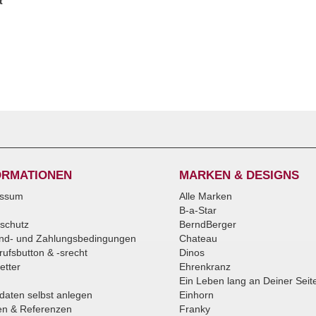
t
ORMATIONEN
MARKEN & DESIGNS
essum
Alle Marken
B-a-Star
schutz
BerndBerger
nd- und Zahlungsbedingungen
Chateau
rufsbutton & -srecht
Dinos
etter
Ehrenkranz
Ein Leben lang an Deiner Seit
daten selbst anlegen
Einhorn
n & Referenzen
Franky