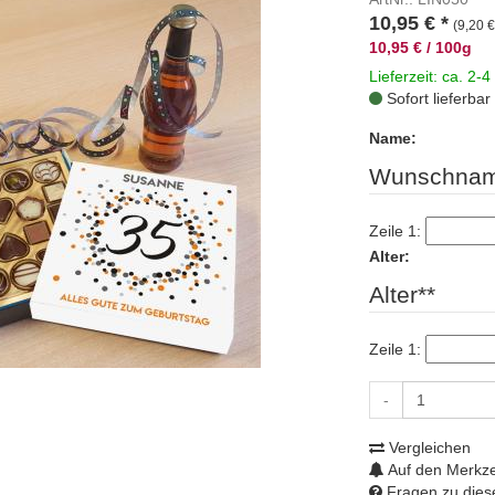
10,95
€
*
(9,20 €
10,95 € / 100g
Lieferzeit: ca. 2-4
Sofort lieferbar
Name:
Wunschnam
Zeile 1:
Alter:
Alter**
Zeile 1:
-
Vergleichen
Auf den Merkze
Fragen zu diese