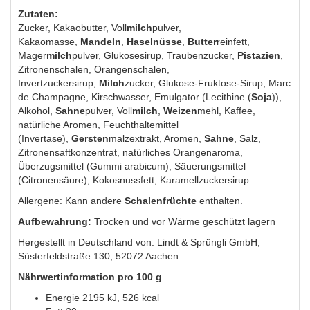
Zutaten:
Zucker, Kakaobutter, Voll
milch
pulver,
Kakaomasse,
Mandeln
,
Haselnüsse
,
Butter
reinfett,
Mager
milch
pulver, Glukosesirup, Traubenzucker,
Pistazien
,
Zitronenschalen, Orangenschalen,
Invertzuckersirup,
Milch
zucker, Glukose-Fruktose-Sirup, Marc
de Champagne, Kirschwasser, Emulgator (Lecithine (
Soja
)),
Alkohol,
Sahne
pulver, Voll
milch
,
Weizen
mehl, Kaffee,
natürliche Aromen, Feuchthaltemittel
(Invertase),
Gersten
malzextrakt, Aromen,
Sahne
, Salz,
Zitronensaftkonzentrat, natürliches Orangenaroma,
Überzugsmittel (Gummi arabicum), Säuerungsmittel
(Citronensäure), Kokosnussfett, Karamellzuckersirup.
Allergene: Kann andere
Schalenfrüchte
enthalten.
Aufbewahrung:
Trocken und vor Wärme geschützt lagern
Hergestellt in Deutschland von: Lindt & Sprüngli GmbH,
Süsterfeldstraße 130, 52072 Aachen
Nährwertinformation pro 100 g
Energie 2195 kJ, 526 kcal