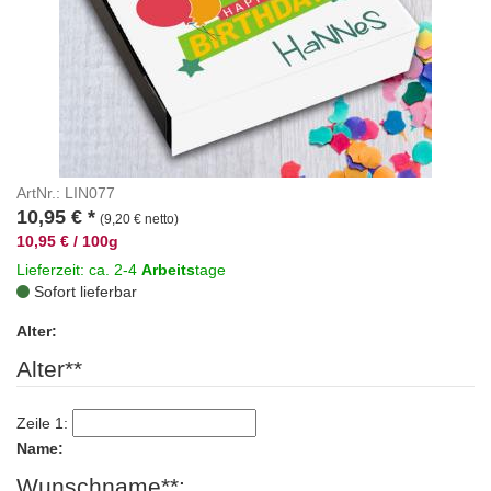
ArtNr.: LIN077
10,95
€
*
(9,20 € netto)
10,95 € / 100g
Lieferzeit: ca. 2-4
Arbeits
tage
Sofort lieferbar
Alter:
Alter**
Zeile 1:
Name:
Wunschname**: