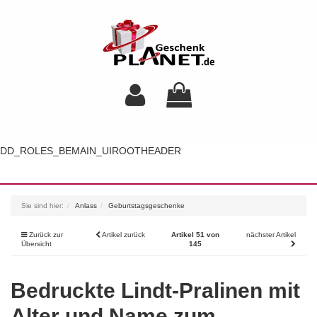
DD_ROLES_BEMAIN_UIROOTHEADER
Toggl
navig
Sie sind hier:
Anlass
Geburtstagsgeschenke
Zurück zur
Artikel zurück
Artikel 51 von
nächster Artikel
Übersicht
145
Bedruckte Lindt-Pralinen mit
Alter und Name zum