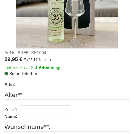
ArtNr.: BREE_SET004
29,95
€
*
(25,17 € netto)
Lieferzeit: ca. 2-4
Arbeits
tage
Sofort lieferbar
Alter:
Alter**
Zeile 1:
Name:
Wunschname**: