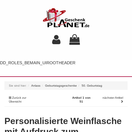
DD_ROLES_BEMAIN_UIROOTHEADER
Toggl
navig
Sie sind hier:
Anlass
Geburtstagsgeschenke
50. Geburtstag
Zurück zur
Artikel 1 von
nächster Artikel
Übersicht
51
Personalisierte Weinflasche
mit Aufdruck zum