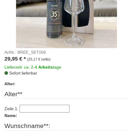
ArtNr.: BREE_SET006
29,95
€
*
(25,17 € netto)
Lieferzeit: ca. 2-4
Arbeits
tage
Sofort lieferbar
Alter:
Alter**
Zeile 1:
Name:
Wunschname**: