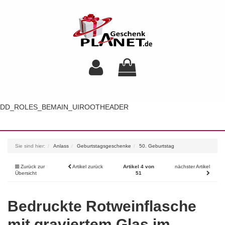
DD_ROLES_BEMAIN_UIROOTHEADER
Toggl
navig
Sie sind hier:
Anlass
Geburtstagsgeschenke
50. Geburtstag
Zurück zur
Artikel zurück
Artikel 4 von
nächster Artikel
Übersicht
51
Bedruckte Rotweinflasche
mit graviertem Glas im