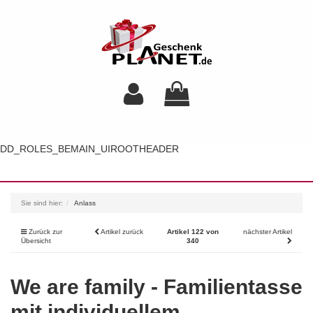
DD_ROLES_BEMAIN_UIROOTHEADER
Toggl
navig
Sie sind hier:
Anlass
Zurück zur
Artikel zurück
Artikel 122 von
nächster Artikel
Übersicht
340
We are family - Familientasse
mit individuellem