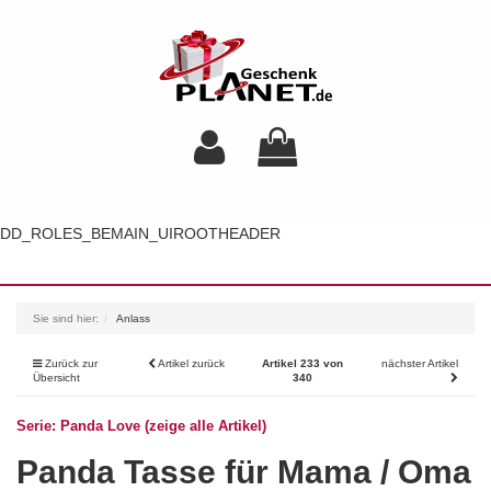
DD_ROLES_BEMAIN_UIROOTHEADER
Toggl
navig
Sie sind hier:
Anlass
Zurück zur
Artikel zurück
Artikel 233 von
nächster Artikel
Übersicht
340
Serie: Panda Love (zeige alle Artikel)
Panda Tasse für Mama / Oma