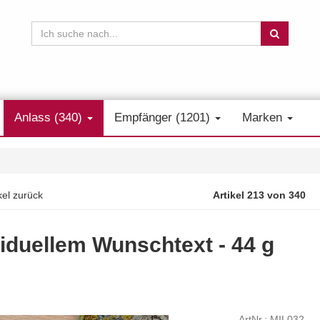
Anlass (340)
Empfänger (1201)
Marken
kel zurück
Artikel 213 von 340
viduellem Wunschtext - 44 g
ArtNr.: MIL032