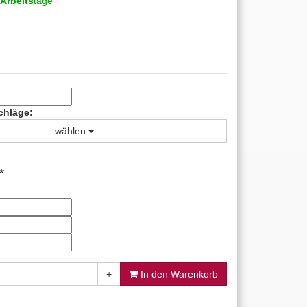
Arbeits
tage
chläge:
wählen
*
+
In den Warenkorb