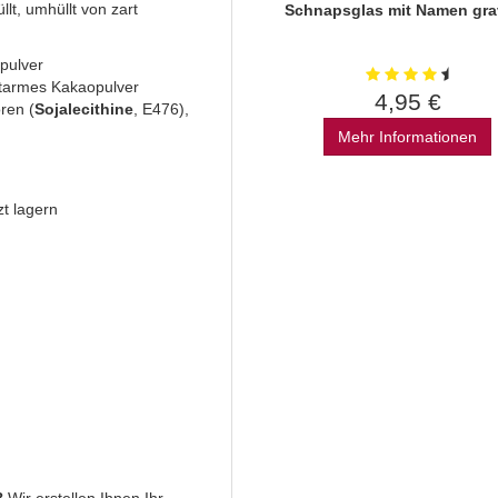
lt, umhüllt von zart
Schnapsglas mit Namen grav
pulver
ttarmes Kakaopulver
4,95 €
ren (
Sojalecithine
, E476),
Mehr Informationen
t lagern