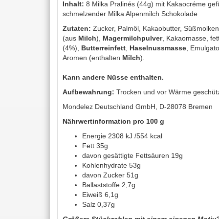
Inhalt:
8 Milka Pralinés (44g) mit Kakaocréme gefül
schmelzender Milka Alpenmilch Schokolade
Zutaten:
Zucker, Palmöl, Kakaobutter, Süßmolken
(aus
Milch
),
Magermilchpulver
, Kakaomasse, fe
(4%),
Butterreinfett
,
Haselnussmasse
, Emulgato
Aromen (enthalten
Milch
).
Kann andere Nüsse enthalten.
Aufbewahrung:
Trocken und vor Wärme geschütz
Mondelez Deutschland GmbH, D-28078 Bremen
Nährwertinformation pro 100 g
Energie 2308 kJ /554 kcal
Fett 35g
davon gesättigte Fettsäuren 19g
Kohlenhydrate 53g
davon Zucker 51g
Ballaststoffe 2,7g
Eiweiß 6,1g
Salz 0,37g