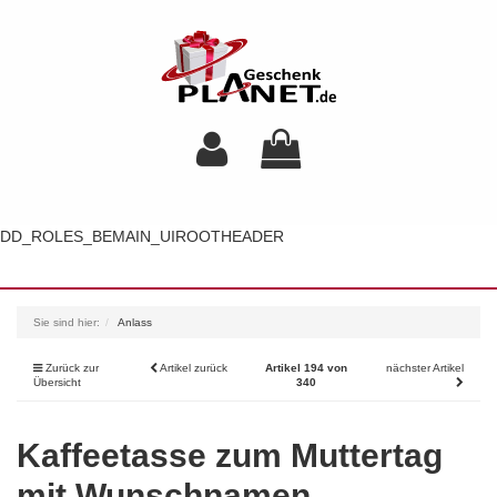
DD_ROLES_BEMAIN_UIROOTHEADER
Toggl
navig
Sie sind hier:
Anlass
Zurück zur
Artikel zurück
Artikel 194 von
nächster Artikel
Übersicht
340
Kaffeetasse zum Muttertag
mit Wunschnamen