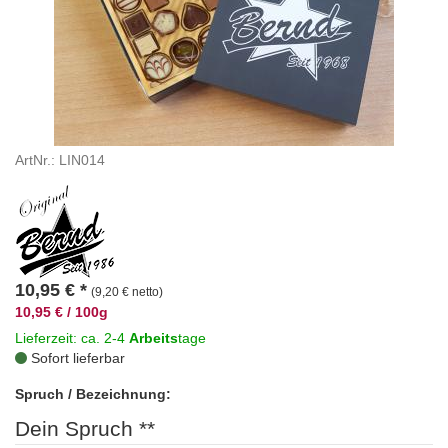
ArtNr.: LIN014
10,95
€
*
(9,20 € netto)
10,95 € / 100g
Lieferzeit: ca. 2-4
Arbeits
tage
Sofort lieferbar
Spruch / Bezeichnung:
Dein Spruch **