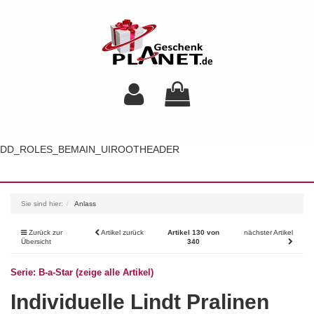
DD_ROLES_BEMAIN_UIROOTHEADER
Toggl
navig
Sie sind hier:
Anlass
Zurück zur
Artikel zurück
Artikel 130 von
nächster Artikel
Übersicht
340
Serie: B-a-Star (zeige alle Artikel)
Individuelle Lindt Pralinen