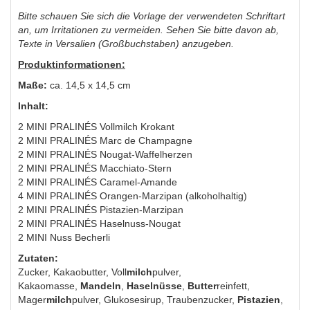
Bitte schauen Sie sich die Vorlage der verwendeten Schriftart
an, um Irritationen zu vermeiden. Sehen Sie bitte davon ab,
Texte in Versalien (Großbuchstaben) anzugeben.
Produktinformationen:
Maße:
ca. 14,5 x 14,5 cm
Inhalt:
2 MINI PRALINÉS Vollmilch Krokant
2 MINI PRALINÉS Marc de Champagne
2 MINI PRALINÉS Nougat-Waffelherzen
2 MINI PRALINÉS Macchiato-Stern
2 MINI PRALINÉS Caramel-Amande
4 MINI PRALINÉS Orangen-Marzipan (alkoholhaltig)
2 MINI PRALINÉS Pistazien-Marzipan
2 MINI PRALINÉS Haselnuss-Nougat
2 MINI Nuss Becherli
Zutaten:
Zucker, Kakaobutter, Voll
milch
pulver,
Kakaomasse,
Mandeln
,
Haselnüsse
,
Butter
reinfett,
Mager
milch
pulver, Glukosesirup, Traubenzucker,
Pistazien
,