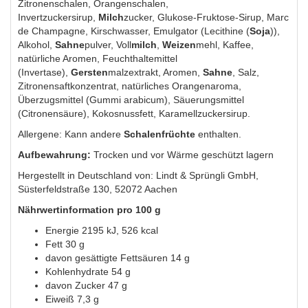
Zitronenschalen, Orangenschalen,
Invertzuckersirup,
Milch
zucker, Glukose-Fruktose-Sirup, Marc
de Champagne, Kirschwasser, Emulgator (Lecithine (
Soja
)),
Alkohol,
Sahne
pulver, Voll
milch
,
Weizen
mehl, Kaffee,
natürliche Aromen, Feuchthaltemittel
(Invertase),
Gersten
malzextrakt, Aromen,
Sahne
, Salz,
Zitronensaftkonzentrat, natürliches Orangenaroma,
Überzugsmittel (Gummi arabicum), Säuerungsmittel
(Citronensäure), Kokosnussfett, Karamellzuckersirup.
Allergene: Kann andere
Schalenfrüchte
enthalten.
Aufbewahrung:
Trocken und vor Wärme geschützt lagern
Hergestellt in Deutschland von: Lindt & Sprüngli GmbH,
Süsterfeldstraße 130, 52072 Aachen
Nährwertinformation pro 100 g
Energie 2195 kJ, 526 kcal
Fett 30 g
davon gesättigte Fettsäuren 14 g
Kohlenhydrate 54 g
davon Zucker 47 g
Eiweiß 7,3 g