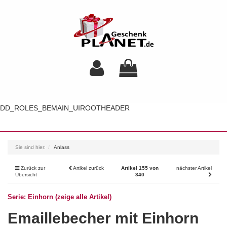
DD_ROLES_BEMAIN_UIROOTHEADER
Toggl
navig
Sie sind hier:
Anlass
Zurück zur
Artikel zurück
Artikel 155 von
nächster Artikel
Übersicht
340
Serie: Einhorn (zeige alle Artikel)
Emaillebecher mit Einhorn