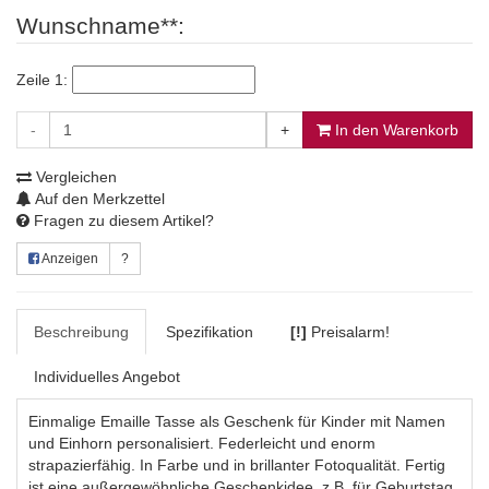
Wunschname**:
Zeile 1:
-
+
In den Warenkorb
Vergleichen
Auf den Merkzettel
Fragen zu diesem Artikel?
Anzeigen
?
Beschreibung
Spezifikation
[!]
Preisalarm!
Individuelles Angebot
Einmalige Emaille Tasse als Geschenk für Kinder mit Namen
und Einhorn personalisiert. Federleicht und enorm
strapazierfähig.
In Farbe und in brillanter Fotoqualität. Fertig
ist eine außergewöhnliche Geschenkidee, z.B. für Geburtstag,