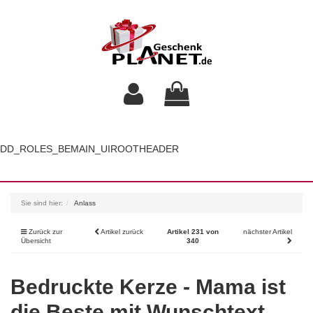
DD_ROLES_BEMAIN_UIROOTHEADER
Toggl
navig
Sie sind hier:
Anlass
Zurück zur
Artikel zurück
Artikel 231 von
nächster Artikel
Übersicht
340
Bedruckte Kerze - Mama ist
die Beste mit Wunschtext