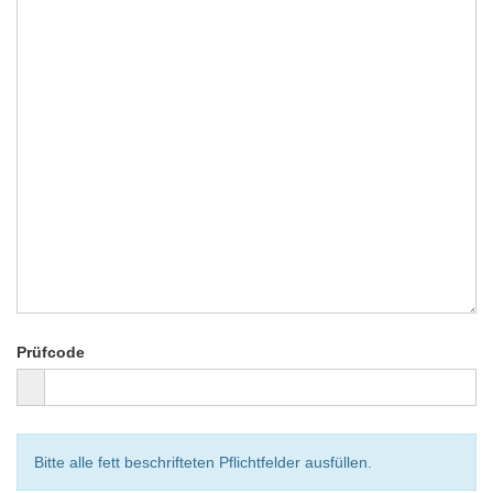
Prüfcode
Bitte alle fett beschrifteten Pflichtfelder ausfüllen.