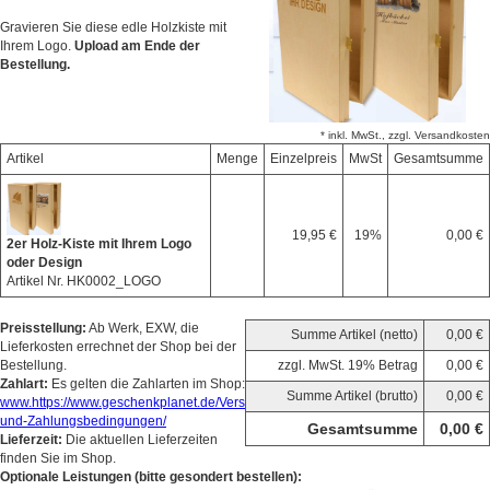
Gravieren Sie diese edle Holzkiste mit
Ihrem Logo.
Upload am Ende der
Bestellung.
* inkl. MwSt., zzgl. Versandkosten
Artikel
Menge
Einzelpreis
MwSt
Gesamtsumme
19,95 €
19%
0,00 €
2er Holz-Kiste mit Ihrem Logo
oder Design
Artikel Nr. HK0002_LOGO
Preisstellung:
Ab Werk, EXW, die
Summe Artikel (netto)
0,00 €
Lieferkosten errechnet der Shop bei der
Bestellung.
zzgl. MwSt. 19% Betrag
0,00 €
Zahlart:
Es gelten die Zahlarten im Shop:
Summe Artikel (brutto)
0,00 €
www.https://www.geschenkplanet.de/Versand-
und-Zahlungsbedingungen/
Gesamtsumme
0,00 €
Lieferzeit:
Die aktuellen Lieferzeiten
finden Sie im Shop.
Optionale Leistungen (bitte gesondert bestellen):