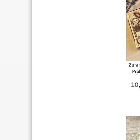
Zum G
Pra
10