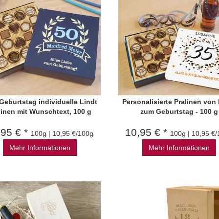
eburtstag individuelle Lindt
Personalisierte Pralinen von
linen mit Wunschtext, 100 g
zum Geburtstag - 100 g
,95 € *
10,95 € *
100g | 10,95 €/100g
100g | 10,95 €
Mehr Informationen
Mehr Informationen