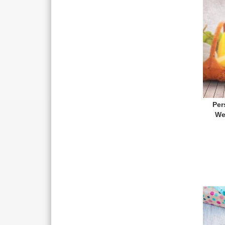
Per
We