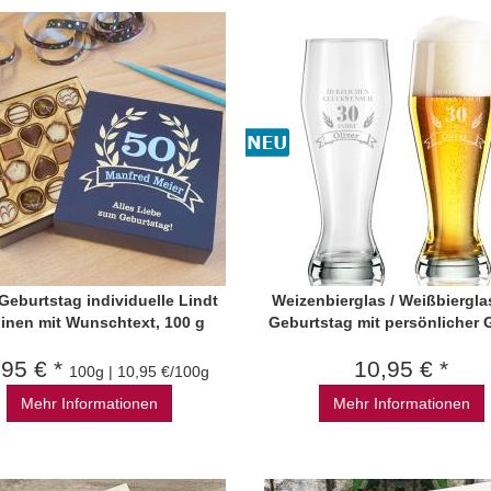
eburtstag individuelle Lindt
Weizenbierglas / Weißbiergl
linen mit Wunschtext, 100 g
Geburtstag mit persönlicher 
,95 € *
10,95 € *
100g | 10,95 €/100g
Mehr Informationen
Mehr Informationen