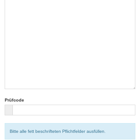
Prüfcode
Bitte alle fett beschrifteten Pflichtfelder ausfüllen.