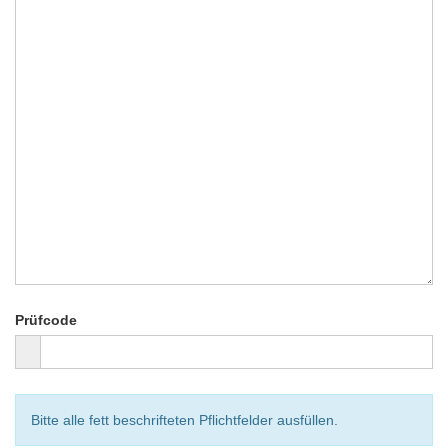
Prüfcode
Bitte alle fett beschrifteten Pflichtfelder ausfüllen.