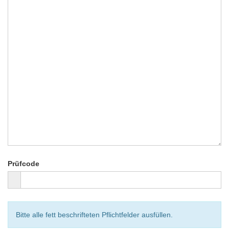
Prüfcode
Bitte alle fett beschrifteten Pflichtfelder ausfüllen.