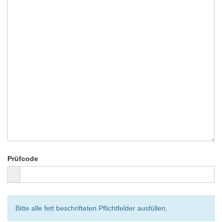
Prüfcode
Bitte alle fett beschrifteten Pflichtfelder ausfüllen.